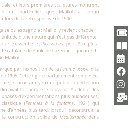
itiale, et leurs premières sculptures montrent
guin en particulier que Maillol a connu
 lors de la rétrospective de 1906.
çaise ou espagnole : Maillol y revient chaque
plénitude d’une nature qui n’est pas différente
 source essentielle ; Picasso est peut-être plus
coiffe catalane de Paule de Lazerme – qui prend
e Maillol.
arqué par l’exposition de la
Femme assise
, dite
 de 1905. Cette figure parfaitement composée,
rme, incarne aux yeux du public la perfection
din avait fait perdre le souvenir. Au début des
s phases d’expérimentations plus audacieuses,
 classique (
Femmes à la fontaine
, 1921) qui
e d’années plus tard, lorsqu’il déconstruit la
 la construction solide de
Méditerranée
dans