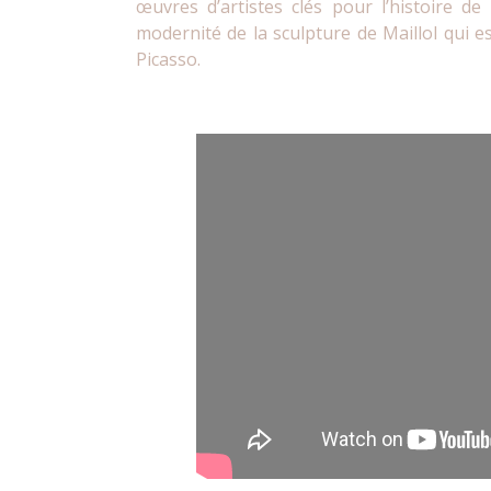
œuvres d’artistes clés pour l’histoire d
modernité de la sculpture de Maillol qui es
Picasso.