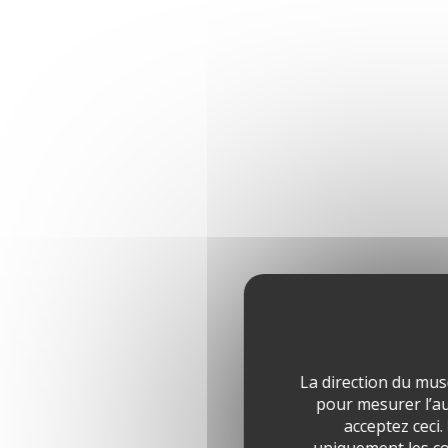
La direction du mus
pour mesurer l’aud
acceptez ceci.