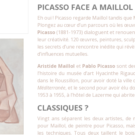
PICASSO FACE A MAILLOL
Eh oui ! Picasso regarde Maillol tandis que 
Plongez au cœur d’un parcours où les œuvr
Picasso
(1881-1973) dialoguent et renouent
leur créativité. 120 œuvres, peintures, scu
les secrets d’une rencontre inédite qui révèl
d’influences mutuelles.
Aristide Maillol
et
Pablo Picasso
sont deu
l’histoire du musée d’art Hyacinthe Rigaud
dans le Roussillon, pour avoir doté la vill
Méditerranée
, et le second pour avoir élu d
1953 à 1955, à l’hôtel de Lazerme qui abrit
CLASSIQUES ?
Vingt ans séparent les deux artistes, de 
pour Maillol, de peintre pour Picasso, mai
les techniques. Tous deux taillent le boi