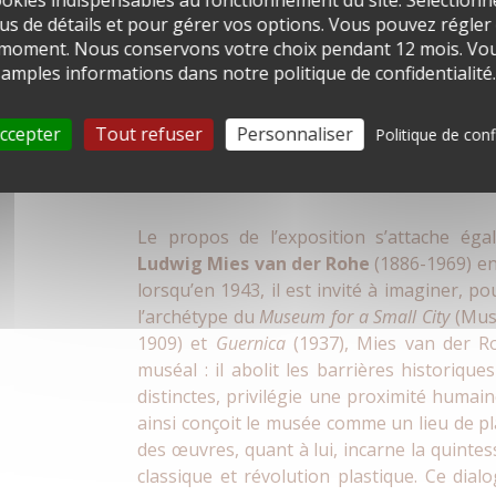
okies indispensables au fonctionnement du site. Sélectionn
us de détails et pour gérer vos options. Vous pouvez régler
 moment. Nous conservons votre choix pendant 12 mois. Vou
amples informations dans notre politique de confidentialité.
ccepter
Tout refuser
Personnaliser
Politique de conf
Le propos de l’exposition s’attache éga
Ludwig Mies van der Rohe
(1886-1969) e
lorsqu’en 1943, il est invité à imaginer, p
l’archétype du
Museum for a Small City
(Musé
1909) et
Guernica
(1937), Mies van der Ro
muséal : il abolit les barrières historiq
distinctes, privilégie une proximité humain
ainsi conçoit le musée comme un lieu de plai
des œuvres, quant à lui, incarne la quint
classique et révolution plastique. Ce dial