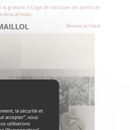
la gravure, il s’agit de retrouver les points de
 deux artistes.
MAILLOL
Revenir en haut
ment, la sécurité et
out accepter”, vous
ous utiliserons