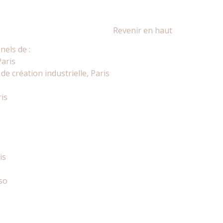
Revenir en haut
nels de :
Paris
e création industrielle, Paris
ris
is
so