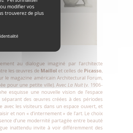
ez “Personnaliser”
 ou modifier vos
s trouverez de plus
identialité
lement au dialogue imaginé par l’architecte
ntre les œuvres de
Maillol
et celles de
Picasso
,
our le magazine américain Architectural Forum,
e pour une petite ville). Avec
La Nuit
(v. 1906-
he esquisse une nouvelle vision de l’espace
ues séparant des œuvres créées à des périodes
e avec les visiteurs dans un espace ouvert, et
sir et non « d’internement » de l’art. Le choix
essence d’une modernité partagée entre beauté
ogue inattendu invite à voir différemment des