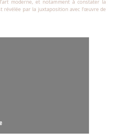
e l’art moderne, et notamment à constater la
t révélée par la juxtaposition avec l’œuvre de