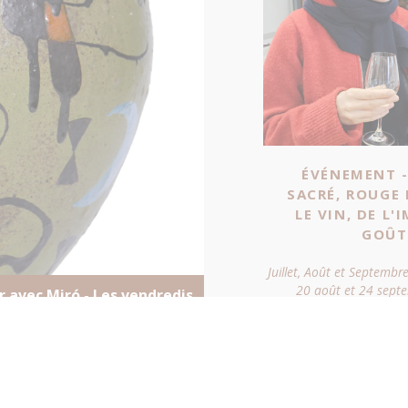
ÉVÉNEMENT 
SACRÉ, ROUGE 
LE VIN, DE L'
GOÛT
Juillet, Août et Septembre:
20 août et 24 sept
er avec Mirо́ - Les vendredis
 12 septembre à 14h30
Les collections