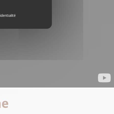
identialité
ne