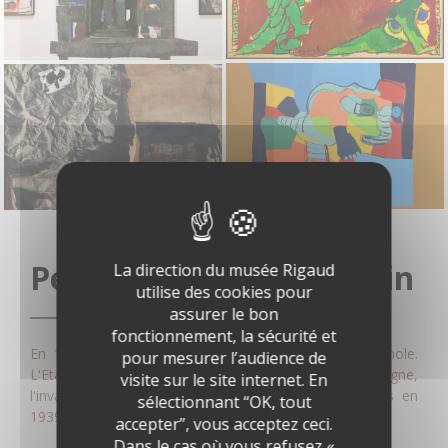
Perpignan contemporain
La direction du musée Rigaud
utilise des cookies pour
assurer le bon
fonctionnement, la sécurité et
En 1931 est instaurée la Seconde République espagnole.
pour mesurer l’audience de
L'Etat catalan est proclamé. En 1936, la guerre d'Espagne,
visite sur le site internet. En
l'invasion franquiste puis la victoire des nationalistes en
sélectionnant “OK, tout
1939 mettront fin à cette autonomie.
accepter”, vous acceptez ceci.
Dans le cas où vous refusez «