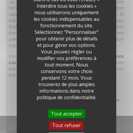
La guerre d’Espagne et la
Retirada
, font de Perpignan une
Interdire tous les cookies »
terre exil et marquent l’oeuvre de nombreux artistes
nous utiliserons uniquement
catalans :
Antoni Clavé
,
Josep Grau-Garriga
… Ils
les cookies indispensables au
expriment l'exil et considèrent alors la France comme pays
fonctionnement du site.
d'adoption et la Catalogne comme terre perdue. A la force
Sélectionnez “Personnaliser”
évocatrice, leur art utilise des matériaux humbles et une
pour obtenir plus de détails
palette sombre, dont l'héritage direct vient de la peinture
et pour gérer vos options.
espagnole.
Vous pouvez régler ou
Prolongeant cette tradition,
Jean Capdeville
,
Patrick
modifier vos préférences à
Loste
ou
Roger Cosme-Estève
créent une oeuvre
tout moment. Nous
enracinée, sombre et brutale, éminemment
conservons votre choix
méditerranéenne.
pendant 12 mois. Vous
trouverez de plus amples
informations dans notre
politique de confidentialité.
Partager cette page sur
F
T
Tout accepter
a
w
c
i
Tout refuser
e
t