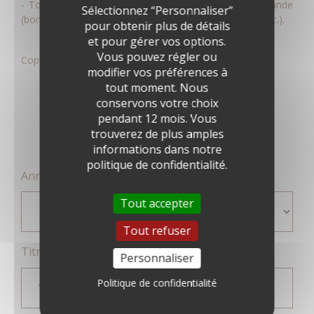
- Tous documents permettant l'instruction de la demande
Sélectionnez “Personnaliser”
(bon de commande, facture, justificatif de paiement, etc.).
pour obtenir plus de détails
et pour gérer vos options.
Vous pouvez régler ou
Copyright © 2025 : Tous droits réservés
modifier vos préférences à
tout moment. Nous
conservons votre choix
pendant 12 mois. Vous
Registre des délibérations
trouverez de plus amples
informations dans notre
politique de confidentialité.
Année des conseils d'administration
Tout accepter
Tout refuser
Titre délibération
Personnaliser
Politique de confidentialité