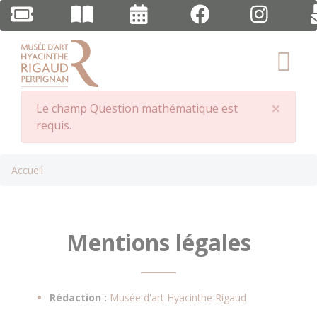
Panneau de gestion des cookies
Aller au contenu principal
×
Message
Le champ Question mathématique est
Clos
d'erreur
requis.
Fil
Accueil
d'Ariane
Mentions légales
Rédaction :
Musée d'art Hyacinthe Rigaud