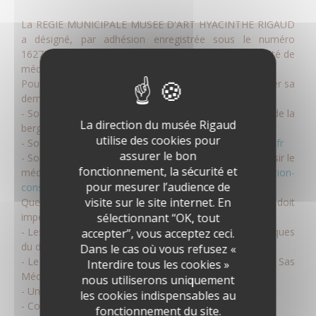
La
REGIE MUNICIPALE MUSEE D'ART HYACINTHE RIGAUD
a désigné, par adhésion enregistrée sous le numéro
16270/VM/2504
la
SAS Médiation Solution
comme entité de
médiation de la consommation.
Pour saisir le médiateur, le consommateur doit formuler sa
demande :
- Soit par écrit à : Sas Médiation Solution - 222 chemin de la
La direction du musée Rigaud
bergerie 01800 Saint Jean de Niost
utilise des cookies pour
- Soit par mail à :
contact@sasmediationsolution-conso.fr
assurer le bon
- Soit en remplissant le formulaire en ligne intitulé « Saisir le
fonctionnement, la sécurité et
médiateur » sur le site
https://www.sasmediationsolution-
pour mesurer l’audience de
conso.fr
visite sur le site internet. En
Quel que soit le moyen de saisine utilisé, la demande doit
sélectionnant “OK, tout
impérativement contenir :
- Les coordonnées postales, téléphoniques et électroniques
accepter”, vous acceptez ceci.
du demandeur,
Dans le cas où vous refusez «
- Le nom, l'adresse et le numéro d'enregistrement chez Sas
Interdire tous les cookies »
Médiation Solution, du professionnel concerné,
nous utiliserons uniquement
- Un exposé succinct des faits,
les cookies indispensables au
- Copie de la réclamation préalable,
fonctionnement du site.