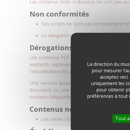
Les contenus listés ci-dessous ne sont pas acc
Non conformités
Des scripts ne sont pas correctement rest
La navigation principale n'est pas possib
Dérogations pour charge di
Les contenus PDF du site ne sont pas access
La direction du mus
existants représente une charge de travail e
pour mesurer l’aud
l’actualisation des procédés de publication des
acceptez ceci.
Une version accessible de certains document
uniquement les co
pour obtenir pl
document ou une alternative accessible, nou
préférences à tout
contact » (disponible plus bas dans cette pag
Contenus non soumis à l’obli
Tout a
Les cartes Open Street Map présentes sur 