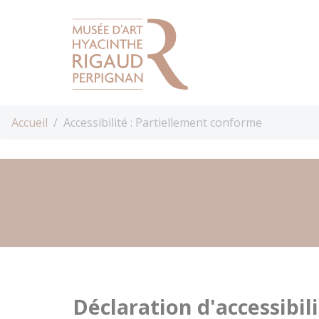
Panneau de gestion des cookies
Aller au contenu principal
Search
Fil
Accueil
Accessibilité : Partiellement conforme
d'Ariane
Déclaration d'accessibil