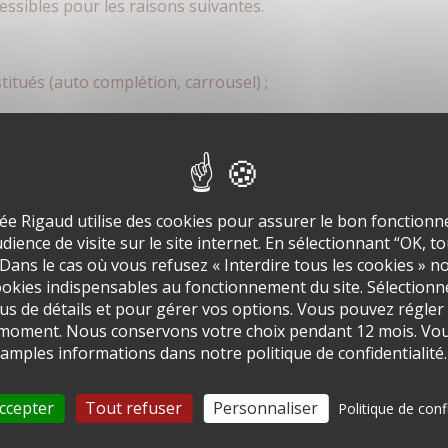
essibles pour les raisons suivantes.
itués (auto complétion, carrousel) ;
le au clavier si la fenêtre est zoomée à 170% ou plus.
sproportionnée
ibles (manque ou absence de structure, problèmes de con
ée Rigaud utilise des cookies pour assurer le bon fonctionne
t un coût disproportionnés par rapport à un contenu qui s
ience de visite sur le site internet. En sélectionnant “OK, t
 futurs documents PDF afin qu’ils soient accessibles ou qu’il
 Dans le cas où vous refusez « Interdire tous les cookies » n
s ou une alternative accessible est disponible sur deman
okies indispensables au fonctionnement du site. Sélectionn
us de détails et pour gérer vos options. Vous pouvez régler
s vous invitons à nous contacter via un des moyens propo
 moment. Nous conservons votre choix pendant 12 mois. Vou
e) en indiquant le nom du document concerné.
amples informations dans notre politique de confidentialité.
gation d’accessibilité
ccepter
Tout refuser
Personnaliser
le site possèdent des alternatives (contenu texte, liste déro
Politique de conf