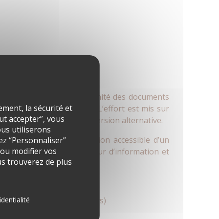
traste). La mise en conformité des documents
ment, la sécurité et
era rapidement obsolète. L’effort est mis sur
out accepter”, vous
s puissent disposer d’une version alternative.
ous utiliserons
de. Pour obtenir une version accessible d’un
ez “Personnaliser”
 ou modifier vos
sés dans la partie « Retour d’information et
s trouverez de plus
ulante) (motif : service tiers)
identialité