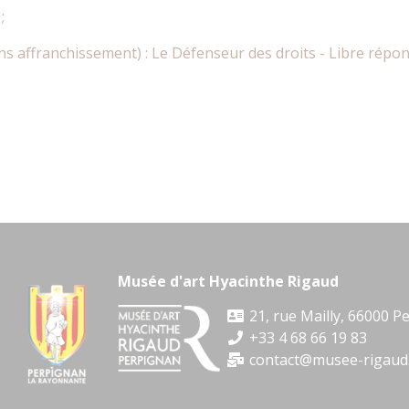
;
ans affranchissement) : Le Défenseur des droits - Libre répo
Musée d'art Hyacinthe Rigaud
21, rue Mailly, 66000 
+33 4 68 66 19 83
contact@musee-rigaud.