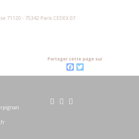
nse 71120 - 75342 Paris CEDEX 07.
Partager cette page sur
F
T
a
w
c
i
e
t
b
t
o
e
Perpignan
o
r
k
fr