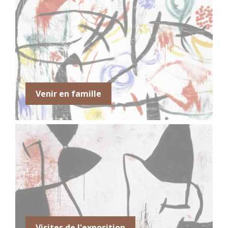
22 juillet 2026
mercredi
Toute la
Joan Miró. Majorque, l'atelier
journée
des rêves
23 juillet 2026
jeudi
Toute la
Joan Miró. Majorque, l'atelier
Venir en famille
journée
des rêves
24 juillet 2026
vendredi
Toute la
Joan Miró. Majorque, l'atelier
journée
des rêves
25 juillet 2026
samedi
Toute la
Joan Miró. Majorque, l'atelier
journée
des rêves
26 juillet 2026
dimanche
Visites de l'exposition