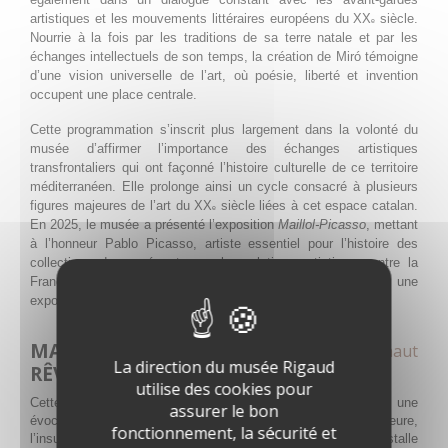
artistiques et les mouvements littéraires européens du XX
siècle.
8 août 2026
samedi
e
Nourrie à la fois par les traditions de sa terre natale et par les
échanges intellectuels de son temps, la création de Miró témoigne
Toute la
Joan Miró. Majorque, l'atelier
d’une vision universelle de l’art, où poésie, liberté et invention
journée
des rêves
occupent une place centrale.
9 août 2026
dimanche
Cette programmation s’inscrit plus largement dans la volonté du
musée d’affirmer l’importance des échanges artistiques
transfrontaliers qui ont façonné l’histoire culturelle de ce territoire
Toute la
Joan Miró. Majorque, l'atelier
méditerranéen. Elle prolonge ainsi un cycle consacré à plusieurs
journée
des rêves
figures majeures de l’art du XX
siècle liées à cet espace catalan.
e
En 2025, le musée a présenté l’exposition
Maillol-Picasso
, mettant
10 août 2026
lundi
à l’honneur Pablo Picasso, artiste essentiel pour l’histoire des
collections du musée et pour les relations artistiques entre la
Toute la
Joan Miró. Majorque, l'atelier
France et l’Espagne. Cette dynamique se poursuivra avec une
journée
des rêves
exposition dédiée à Salvador Dalí en 2027.
11 août 2026
mardi
MAJORQUE, L’ATELIER DES
Revenir en haut
La direction du musée Rigaud
RÊVES
Toute la
Joan Miró. Majorque, l'atelier
utilise des cookies pour
Cette première partie présentera l’œuvre de Miró à travers une
journée
des rêves
assurer le bon
évocation de son atelier majorquin où, telle une île intérieure,
fonctionnement, la sécurité et
l’insularité nourrit sa créativité. Lorsque qu’il s’installe