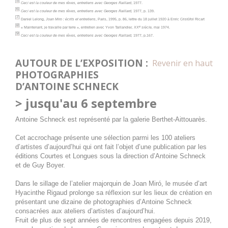
[5]
Ceci est la couleur de mes rêves, entretiens avec Georges Raillard
, 1977.
journée
des rêves
[6]
Ceci est la couleur de mes rêves, entretiens avec Georges Raillard,
1977, p. 139.
[7]
Daniel Lelong,
Joan Miro : écrits et entretiens
, Paris, 1995, p. 86, lettre du 18 juillet 1920 à Enric Cristòfol Ricart
[8]
28 septembre 2026
lundi
e
« Maintenant, je travaille par terre », entretien avec Yvon Taillandie
r, XX
siècle,
mai 1974.
[9]
Ceci est la couleur de mes rêves, entretiens avec Georges Raillard,
1977, p.167.
Toute la
Joan Miró. Majorque, l'atelier
AUTOUR DE L’EXPOSITION :
journée
des rêves
Revenir en haut
PHOTOGRAPHIES
29 septembre 2026
mardi
D’ANTOINE SCHNECK
> jusqu'au 6 septembre
Toute la
Joan Miró. Majorque, l'atelier
journée
des rêves
Antoine Schneck est représenté par la galerie Berthet-Aittouarès.
30 septembre 2026
mercredi
Cet accrochage présente une sélection parmi les 100 ateliers
d’artistes d’aujourd’hui qui ont fait l’objet d’une publication par les
Toute la
Joan Miró. Majorque, l'atelier
éditions Courtes et Longues sous la direction d’Antoine Schneck
et de Guy Boyer.
journée
des rêves
Dans le sillage de l’atelier majorquin de Joan Miró, le musée d’art
1 octobre 2026
jeudi
Hyacinthe Rigaud prolonge sa réflexion sur les lieux de création en
présentant une dizaine de photographies d’Antoine Schneck
Toute la
Joan Miró. Majorque, l'atelier
consacrées aux ateliers d’artistes d’aujourd’hui.
Fruit de plus de sept années de rencontres engagées depuis 2019,
journée
des rêves