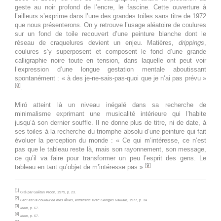
Toute la
Joan Miró. Majorque, l'atelier
geste au noir profond de l’encre, le fascine. Cette ouverture à
l’ailleurs s’exprime dans l’une des grandes toiles sans titre de 1972
journée
des rêves
que nous présenterons. On y retrouve l’usage aléatoire de coulures
sur un fond de toile recouvert d’une peinture blanche dont le
24 septembre 2026
jeudi
réseau de craquelures devient un enjeu. Matières,
drippings
,
coulures s’y superposent et composent le fond d’une grande
Toute la
Joan Miró. Majorque, l'atelier
calligraphie noire toute en tension, dans laquelle ont peut voir
l’expression d’une longue gestation mentale aboutissant
journée
des rêves
spontanément : « à des je-ne-sais-pas-quoi que je n’ai pas prévu »
[8]
.
25 septembre 2026
vendredi
Miró atteint là un niveau inégalé dans sa recherche de
Toute la
Joan Miró. Majorque, l'atelier
minimalisme exprimant une musicalité intérieure qui l’habite
journée
des rêves
jusqu’à son dernier souffle. Il ne donne plus de titre, ni de date, à
ses toiles à la recherche du triomphe absolu d’une peinture qui fait
évoluer la perception du monde : « Ce qui m’intéresse, ce n’est
26 septembre 2026
samedi
pas que le tableau reste là, mais son rayonnement, son message,
ce qu’il va faire pour transformer un peu l’esprit des gens. Le
Toute la
Joan Miró. Majorque, l'atelier
[9]
tableau en tant qu’objet de m’intéresse pas »
journée
des rêves
[1]
Cité par Gaëtan Picon, 1979, p. 23.
27 septembre 2026
dimanche
[2]
Ceci est la couleur de mes rêves, entretiens avec Georges Raillard
, 1977, p. 34
[3]
Idem
, p. 67.
Toute la
Joan Miró. Majorque, l'atelier
[4]
Idem
, p. 67.