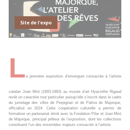
Toute la
Joan Miró. Majorque, l'atelier
journée
des rêves
31 juillet 2026
vendredi
Site de l'expo
Toute la
Joan Miró. Majorque, l'atelier
journée
des rêves
1 août 2026
samedi
L
Toute la
Joan Miró. Majorque, l'atelier
journée
des rêves
a première exposition d’envergure consacrée à l’artiste
2 août 2026
dimanche
catalan Joan Miró (1893-1983) au musée d’art Hyacinthe Rigaud
Toute la
Joan Miró. Majorque, l'atelier
revêt un caractère tout particulier puisqu’elle s’inscrit dans le cadre
journée
des rêves
du jumelage des villes de Perpignan et de Palma de Majorque,
officialisé en 2024. Cette coopération culturelle a permis de
3 août 2026
lundi
formaliser un partenariat étroit avec la Fondation Pilar et Joan Miró
de Majorque, principal prêteur de l’exposition, dont les collections
constituent l’un des ensembles majeurs consacrés à l’artiste.
Toute la
Joan Miró. Majorque, l'atelier