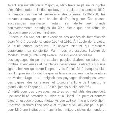
journée
des rêves
Avant son installation à Majorque, Miró traverse plusieurs cycles
d’expérimentation : l’influence fauve et cubiste des années 1910,
la période onirique et surréaliste des années 1920-1930, les
21 août 2026
vendredi
œuvres « sauvages » et brutales de l’après-guerre. Ces phases
successives manifestent autant sa fidélité aux grands
Toute la
Joan Miró. Majorque, l'atelier
bouleversements artistiques du XXe siècle que son refus de
journée
des rêves
l’académisme et du récit linéaire.
L’itinéraire s’ouvre par une évocation des années de formation de
22 août 2026
samedi
Joan Miró à Barcelone, entre 1907 et 1910. À l’École de la Llotja,
le jeune artiste découvre un univers pictural qui marquera
durablement sa sensibilité. Parmi ses professeurs, l’œuvre de
Toute la
Joan Miró. Majorque, l'atelier
Modest Urgell (1839-1919) exerce une influence singulière.
journée
des rêves
Les paysages du peintre catalan, peuplés d’arbres solitaires, de
tombes silencieuses et de plages désertiques, s’étirent sous une
23 août 2026
dimanche
ligne d’horizon qui ouvre l’espace vers l’infini. Miró évoquera plus
tard l’impression fondatrice que lui laissa le souvenir de la peinture
de Modest Urgell : « Il peignait des paysages désertiques, avec
Toute la
Joan Miró. Majorque, l'atelier
des cyprès, des cimetières, et toujours la ligne de l’horizon, le
journée
des rêves
[1]
grand vide de l’espace […] Je n’ai jamais oublié cela.
»
L’intérêt pour ces paysages austères et méditatifs dessine déjà
24 août 2026
lundi
une sensibilité profonde au vide et à l’infini. Ce premier contact
avec un espace presque métaphysique agit comme une révélation.
Toute la
Joan Miró. Majorque, l'atelier
L’horizon, d’abord ligne stable et mystérieuse, devient peu à peu
pour Miró une invitation à franchir les limites visibles du monde et
journée
des rêves