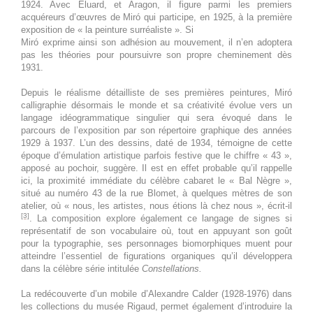
1924. Avec Éluard, et Aragon, il figure parmi les premiers
29 août 2026
samedi
acquéreurs d’œuvres de Miró qui participe, en 1925, à la première
exposition de « la peinture surréaliste ». Si
Toute la
Joan Miró. Majorque, l'atelier
Miró exprime ainsi son adhésion au mouvement, il n’en adoptera
journée
des rêves
pas les théories pour poursuivre son propre cheminement dès
1931.
30 août 2026
dimanche
Depuis le réalisme détailliste de ses premières peintures, Miró
calligraphie désormais le monde et sa créativité évolue vers un
Toute la
Joan Miró. Majorque, l'atelier
langage idéogrammatique singulier qui sera évoqué dans le
journée
des rêves
parcours de l’exposition par son répertoire graphique des années
1929 à 1937. L’un des dessins, daté de 1934, témoigne de cette
31 août 2026
lundi
époque d’émulation artistique parfois festive que le chiffre « 43 »,
apposé au pochoir, suggère. Il est en effet probable qu’il rappelle
ici, la proximité immédiate du célèbre cabaret le « Bal Nègre »,
Toute la
Joan Miró. Majorque, l'atelier
situé au numéro 43 de la rue Blomet, à quelques mètres de son
journée
des rêves
atelier, où « nous, les artistes, nous étions là chez nous », écrit-il
[3]
. La composition explore également ce langage de signes si
1 septembre 2026
mardi
représentatif de son vocabulaire où, tout en appuyant son goût
pour la typographie, ses personnages biomorphiques muent pour
atteindre l’essentiel de figurations organiques qu’il développera
Toute la
Joan Miró. Majorque, l'atelier
dans la célèbre série intitulée
Constellations.
journée
des rêves
La redécouverte d’un mobile d’Alexandre Calder (1928-1976) dans
2 septembre 2026
mercredi
les collections du musée Rigaud, permet également d’introduire la