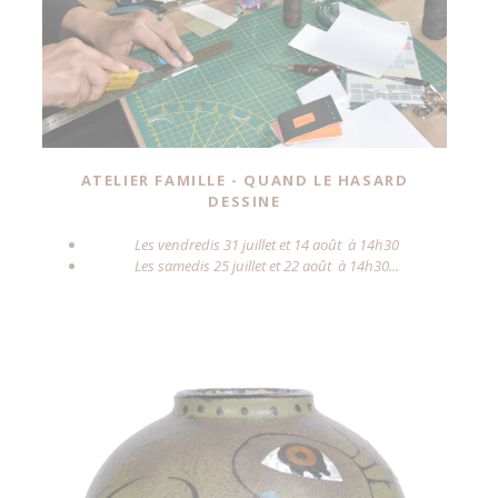
Toute la
Joan Miró. Majorque, l'atelier
journée
des rêves
10 juillet 2026
vendredi
Toute la
Joan Miró. Majorque, l'atelier
journée
des rêves
ATELIER FAMILLE - QUAND LE HASARD
DESSINE
11 juillet 2026
samedi
Les vendredis 31 juillet et 14 août à 14h30
Toute la
Joan Miró. Majorque, l'atelier
Les samedis 25 juillet et 22 août à 14h30...
journée
des rêves
12 juillet 2026
dimanche
Toute la
Joan Miró. Majorque, l'atelier
journée
des rêves
13 juillet 2026
lundi
Toute la
Joan Miró. Majorque, l'atelier