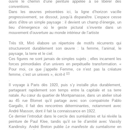
ouvre le chemin d’une peinture appelée à se libérer des
conventions.
25 août 2026
mardi
Dans les œuvres présentées ici, la ligne d’horizon vacille
progressivement, se dissout, jusqu’à disparaître. L’espace cesse
Toute la
Joan Miró. Majorque, l'atelier
alors d’être un simple paysage : il devient un champ d’énergie, un
lieu d’émergence où le geste pictural s’invente dans un
journée
des rêves
mouvement d’ouverture au monde intérieur de l’artiste
26 août 2026
mercredi
Très tôt, Miró élabore un répertoire de motifs récurrents qui
structureront durablement son œuvre : la femme, l’animal, le
Toute la
Joan Miró. Majorque, l'atelier
paysage, la terre et le ciel.
Ces figures ne sont jamais de simples sujets ; elles incarnent les
journée
des rêves
forces primordiales d’un univers en perpétuelle transformation. «
Pour moi, ce que j’appelle Femme, ce n’est pas la créature
27 août 2026
jeudi
[2]
femme, c’est un univers », écrit-il
.
Toute la
Joan Miró. Majorque, l'atelier
Il voyage à Paris dès 1920, puis s’y installe plus durablement,
journée
des rêves
partageant rapidement son temps entre la capitale et sa terre
natale. Au cœur du quartier de Montparnasse, dans un atelier situé
au 45 rue Blomet qu’il partage avec son compatriote Pablo
28 août 2026
vendredi
Gargallo, il fait des rencontres déterminantes, notamment avec
André Masson, dont il fait la connaissance en 1922.
Toute la
Joan Miró. Majorque, l'atelier
Ce dernier l’introduit dans le cercle des surréalistes et lui révèle la
journée
des rêves
peinture de Paul Klee, tandis qu’il se lie d’amitié avec Vassily
Kandinsky. André Breton publie
Le manifeste du surréalisme
en