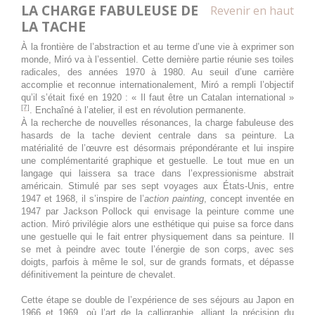
LA CHARGE FABULEUSE DE
Revenir en haut
LA TACHE
Toute la
Joan Miró. Majorque, l'atelier
journée
des rêves
À la frontière de l’abstraction et au terme d’une vie à exprimer son
monde, Miró va à l’essentiel. Cette dernière partie réunie ses toiles
20 septembre 2026
dimanche
radicales, des années 1970 à 1980. Au seuil d’une carrière
accomplie et reconnue internationalement, Miró a rempli l’objectif
qu’il s’était fixé en 1920 : « Il faut être un Catalan international »
Toute la
Joan Miró. Majorque, l'atelier
[7]
. Enchaîné à l’atelier, il est en révolution permanente.
journée
des rêves
À la recherche de nouvelles résonances, la charge fabuleuse des
hasards de la tache devient centrale dans sa peinture. La
21 septembre 2026
lundi
matérialité de l’œuvre est désormais prépondérante et lui inspire
une complémentarité graphique et gestuelle. Le tout mue en un
langage qui laissera sa trace dans l’expressionisme abstrait
Toute la
Joan Miró. Majorque, l'atelier
américain. Stimulé par ses sept voyages aux États-Unis, entre
journée
des rêves
1947 et 1968, il s’inspire de l’
action painting
, concept inventée en
1947 par Jackson Pollock qui envisage la peinture comme une
22 septembre 2026
mardi
action. Miró privilégie alors une esthétique qui puise sa force dans
une gestuelle qui le fait entrer physiquement dans sa peinture. Il
Toute la
Joan Miró. Majorque, l'atelier
se met à peindre avec toute l’énergie de son corps, avec ses
doigts, parfois à même le sol, sur de grands formats, et dépasse
journée
des rêves
définitivement la peinture de chevalet.
23 septembre 2026
mercredi
Cette étape se double de l’expérience de ses séjours au Japon en
1966 et 1969, où l’art de la calligraphie, alliant la précision du