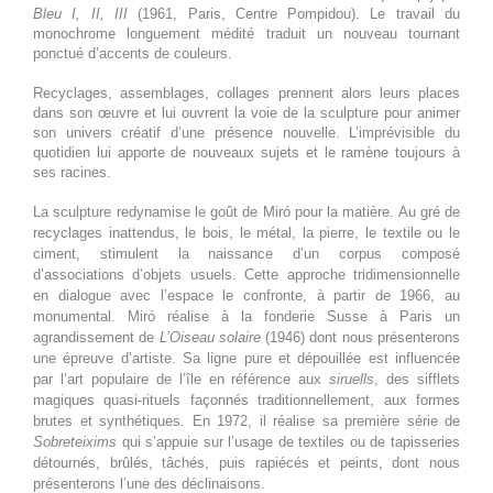
journée
des rêves
Bleu I, II, III
(1961, Paris, Centre Pompidou). Le travail du
monochrome longuement médité traduit un nouveau tournant
11 septembre 2026
vendredi
ponctué d’accents de couleurs.
Toute la
Joan Miró. Majorque, l'atelier
Recyclages, assemblages, collages prennent alors leurs places
dans son œuvre et lui ouvrent la voie de la sculpture pour animer
journée
des rêves
son univers créatif d’une présence nouvelle. L’imprévisible du
quotidien lui apporte de nouveaux sujets et le ramène toujours à
12 septembre 2026
samedi
ses racines.
Toute la
Joan Miró. Majorque, l'atelier
La sculpture redynamise le goût de Miró pour la matière. Au gré de
recyclages inattendus, le bois, le métal, la pierre, le textile ou le
journée
des rêves
ciment, stimulent la naissance d’un corpus composé
d’associations d’objets usuels. Cette approche tridimensionnelle
13 septembre 2026
dimanche
en dialogue avec l’espace le confronte, à partir de 1966, au
monumental. Miró réalise à la fonderie Susse à Paris un
Toute la
Joan Miró. Majorque, l'atelier
agrandissement de
L’Oiseau solaire
(1946) dont nous présenterons
journée
des rêves
une épreuve d’artiste. Sa ligne pure et dépouillée est influencée
par l’art populaire de l’île en référence aux
siruells
, des sifflets
14 septembre 2026
lundi
magiques quasi-rituels façonnés traditionnellement, aux formes
brutes et synthétiques. En 1972, il réalise sa première série de
Sobreteixims
qui s’appuie sur l’usage de textiles ou de tapisseries
Toute la
Joan Miró. Majorque, l'atelier
détournés, brûlés, tâchés, puis rapiécés et peints, dont nous
journée
des rêves
présenterons l’une des déclinaisons.