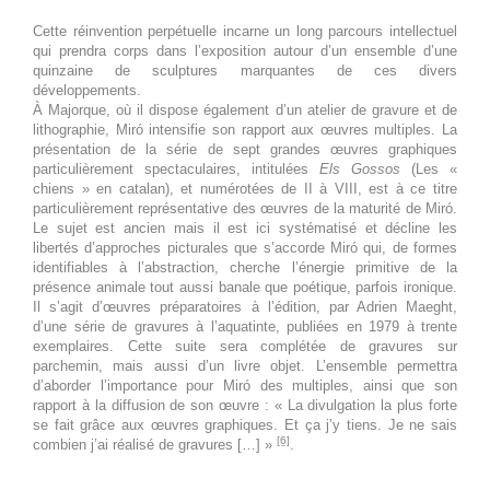
15 septembre 2026
mardi
Cette réinvention perpétuelle incarne un long parcours intellectuel
qui prendra corps dans l’exposition autour d’un ensemble d’une
Toute la
Joan Miró. Majorque, l'atelier
quinzaine de sculptures marquantes de ces divers
développements.
journée
des rêves
À Majorque, où il dispose également d’un atelier de gravure et de
lithographie, Miró intensifie son rapport aux œuvres multiples. La
16 septembre 2026
mercredi
présentation de la série de sept grandes œuvres graphiques
particulièrement spectaculaires, intitulées
Els Gossos
(Les «
Toute la
Joan Miró. Majorque, l'atelier
chiens » en catalan), et numérotées de II à VIII, est à ce titre
journée
des rêves
particulièrement représentative des œuvres de la maturité de Miró.
Le sujet est ancien mais il est ici systématisé et décline les
libertés d’approches picturales que s’accorde Miró qui, de formes
17 septembre 2026
jeudi
identifiables à l’abstraction, cherche l’énergie primitive de la
présence animale tout aussi banale que poétique, parfois ironique.
Toute la
Joan Miró. Majorque, l'atelier
Il s’agit d’œuvres préparatoires à l’édition, par Adrien Maeght,
journée
des rêves
d’une série de gravures à l’aquatinte, publiées en 1979 à trente
exemplaires. Cette suite sera complétée de gravures sur
parchemin, mais aussi d’un livre objet. L’ensemble permettra
18 septembre 2026
vendredi
d’aborder l’importance pour Miró des multiples, ainsi que son
rapport à la diffusion de son œuvre : « La divulgation la plus forte
Toute la
Joan Miró. Majorque, l'atelier
se fait grâce aux œuvres graphiques. Et ça j’y tiens. Je ne sais
journée
des rêves
[6]
combien j’ai réalisé de gravures […] »
.
19 septembre 2026
samedi