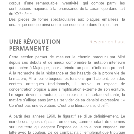
Toute la
Joan Miró. Majorque, l'atelier
corpus d’une remarquable inventivité, qui compte parmi les
journée
des rêves
contributions majeures à la renaissance de la céramique dans l’art
e
du XX
siècle.
Des pièces de forme spectaculaires aux plaques émaillées, la
7 septembre 2026
lundi
céramique occupe ainsi une place essentielle dans l’exposition.
Toute la
Joan Miró. Majorque, l'atelier
journée
des rêves
UNE RÉVOLUTION
Revenir en haut
PERMANENTE
8 septembre 2026
mardi
Cette section permet de mesurer le chemin parcouru par Miró
depuis ses débuts et de mieux comprendre la mutation intérieure
Toute la
Joan Miró. Majorque, l'atelier
qui s’opère à Majorque, pour atteindre un point d’inflexion profond.
journée
des rêves
À la recherche de la résistance et des hasards de la propre vie de
la matière, Miró fouille toujours les tensions qui l’habitent. Loin des
9 septembre 2026
mercredi
centres artistiques traditionnels, il trouve un espace de
concentration propice à une simplification extrême de son écriture.
Le signe devient structure, la couleur se fait surface vibrante, la
Toute la
Joan Miró. Majorque, l'atelier
matière s’allège sans jamais se vider de sa densité expressive : «
journée
des rêves
[5]
Ce n’est pas une évolution. C’est une libération. », dit-il
.
10 septembre 2026
jeudi
À partir des années 1960, le figuratif se dilue définitivement. Le
noir de ses lignes s’épaissit en cernes, comme autant de chemins
sur une terre qui gagnent l’espace de la toile pour engager une
Toute la
Joan Miró. Majorque, l'atelier
lutte avec la couleur. De ce combat naît l’emblématique triptyque