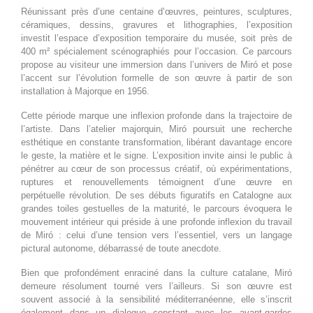
journée
des rêves
Réunissant près d’une centaine d’œuvres, peintures, sculptures,
céramiques, dessins, gravures et lithographies, l’exposition
4 août 2026
mardi
investit l’espace d’exposition temporaire du musée, soit près de
400 m² spécialement scénographiés pour l’occasion. Ce parcours
Toute la
Joan Miró. Majorque, l'atelier
propose au visiteur une immersion dans l’univers de Miró et pose
l’accent sur l’évolution formelle de son œuvre à partir de son
journée
des rêves
installation à Majorque en 1956.
5 août 2026
mercredi
Cette période marque une inflexion profonde dans la trajectoire de
l’artiste. Dans l’atelier majorquin, Miró poursuit une recherche
Toute la
Joan Miró. Majorque, l'atelier
esthétique en constante transformation, libérant davantage encore
journée
des rêves
le geste, la matière et le signe. L’exposition invite ainsi le public à
pénétrer au cœur de son processus créatif, où expérimentations,
6 août 2026
jeudi
ruptures et renouvellements témoignent d’une œuvre en
perpétuelle révolution. De ses débuts figuratifs en Catalogne aux
grandes toiles gestuelles de la maturité, le parcours évoquera le
Toute la
Joan Miró. Majorque, l'atelier
mouvement intérieur qui préside à une profonde inflexion du travail
journée
des rêves
de Miró : celui d’une tension vers l’essentiel, vers un langage
pictural autonome, débarrassé de toute anecdote.
7 août 2026
vendredi
Bien que profondément enraciné dans la culture catalane, Miró
Toute la
Joan Miró. Majorque, l'atelier
demeure résolument tourné vers l’ailleurs. Si son œuvre est
souvent associé à la sensibilité méditerranéenne, elle s’inscrit
journée
des rêves
également dans un dialogue constant avec les avant-gardes