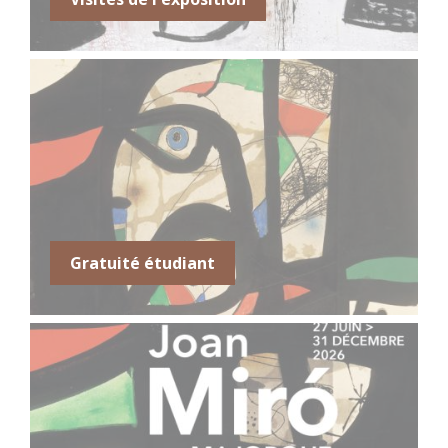
Toute la
Joan Miró. Majorque, l'atelier
journée
des rêves
27 juillet 2026
lundi
Toute la
Joan Miró. Majorque, l'atelier
journée
des rêves
28 juillet 2026
mardi
Toute la
Joan Miró. Majorque, l'atelier
Gratuité étudiant
journée
des rêves
29 juillet 2026
mercredi
Toute la
Joan Miró. Majorque, l'atelier
journée
des rêves
30 juillet 2026
jeudi