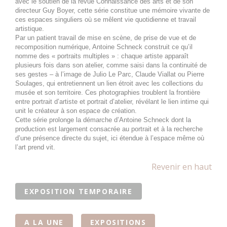
avec le soutien de la revue Connaissance des arts et de son
directeur Guy Boyer, cette série constitue une mémoire vivante de
2 octobre 2026
vendredi
ces espaces singuliers où se mêlent vie quotidienne et travail
artistique.
Toute la
Joan Miró. Majorque, l'atelier
Par un patient travail de mise en scène, de prise de vue et de
recomposition numérique, Antoine Schneck construit ce qu’il
journée
des rêves
nomme des « portraits multiples » : chaque artiste apparaît
plusieurs fois dans son atelier, comme saisi dans la continuité de
3 octobre 2026
samedi
ses gestes – à l’image de Julio Le Parc, Claude Viallat ou Pierre
Soulages, qui entretiennent un lien étroit avec les collections du
Toute la
Joan Miró. Majorque, l'atelier
musée et son territoire. Ces photographies troublent la frontière
journée
des rêves
entre portrait d’artiste et portrait d’atelier, révélant le lien intime qui
unit le créateur à son espace de création.
Cette série prolonge la démarche d’Antoine Schneck dont la
4 octobre 2026
dimanche
production est largement consacrée au portrait et à la recherche
d’une présence directe du sujet, ici étendue à l’espace même où
Toute la
Joan Miró. Majorque, l'atelier
l’art prend vit.
journée
des rêves
Revenir en haut
5 octobre 2026
lundi
EXPOSITION TEMPORAIRE
Toute la
Joan Miró. Majorque, l'atelier
journée
des rêves
A LA UNE
EXPOSITIONS