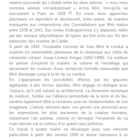
relation puissante qui s’établit entre les deux artistes : « nous nous
Toute la
Joan Miró. Majorque, l'atelier
sommes animés immédiatement » écrira Miró, lors-qu’ils se
[4]
rencontrent à Paris en 1928
. En miroir, leurs approches
journée
des rêves
plastiques se répondent et aboutissent, entre autres, de manière
marquante aux compositions des
Constellations
que Miró réalise
3 septembre 2026
jeudi
entre 1939 et 1941. Des foules d’idéogrammes s’y déploient, reliés
par des réseaux labyrinthiques de lignes qui font écho aux fils des
Toute la
Joan Miró. Majorque, l'atelier
balanciers des mobiles de Calder.
À partir de 1944, l’insatiable curiosité de Joan Miró le conduit à
journée
des rêves
explorer les potentialités plastiques de la céramique aux côtés du
céramiste catalan Josep Llorens Artigas (1892-1980). Ce médium
4 septembre 2026
vendredi
lui permet d’explorer la matière, le volume et l’émaillage qui
deviennent les moteurs d’une recherche formelle renouvelée que
Toute la
Joan Miró. Majorque, l'atelier
Miró développe jusqu’à la fin de sa carrière.
En s’appropriant les possibilités offertes par les glaçures
journée
des rêves
appliquées à des formes épurées, Miró engage un dialogue avec
l’espace, qu’il soit naturel ou architectural. La dimension archaïque
5 septembre 2026
samedi
du médium, fondée sur l’alliance primordiale de la terre et du feu,
ramène également Miró à certaines sources fondamentales de son
Toute la
Joan Miró. Majorque, l'atelier
imaginaire. L’artiste retrouve dans ces gestes une proximité avec
journée
des rêves
les expressions les plus anciennes de la création humaine,
notamment l’art pariétal, comme en témoigne l’empreinte de sa
main laissée sur la surface d’un grand vase piriforme.
6 septembre 2026
dimanche
Ce travail à quatre mains se développe avec une intensité
particulière à partir des années 1950 et donne naissance à un