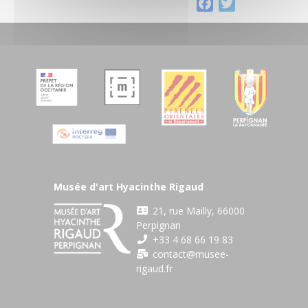
F
T
a
w
c
i
e
t
b
t
o
e
o
r
k
Musée d'art Hyacinthe Rigaud
21, rue Mailly, 66000
Perpignan
+33 4 68 66 19 83
contact@musee-
rigaud.fr