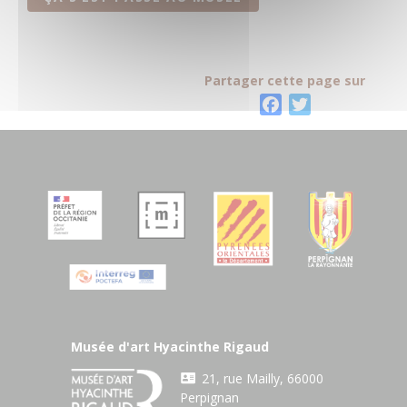
Partager cette page sur
F
T
a
w
c
i
e
t
b
t
o
e
o
r
k
Musée d'art Hyacinthe Rigaud
21, rue Mailly, 66000
Perpignan