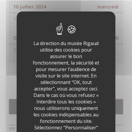
10 juillet 2024
mercredi
14:30 - 16:30
Atelier parents-enfants : Le
petit céramiste
28 août 2024
mercredi
La direction du musée Rigaud
utilise des cookies pour
14:30 - 16:30
Atelier parents-enfants : Le
assurer le bon
petit céramiste
fonctionnement, la sécurité et
pour mesurer l’audience de
visite sur le site internet. En
sélectionnant “OK, tout
accepter”, vous acceptez ceci.
Dans le cas où vous refusez «
Interdire tous les cookies »
RÉSERVATION
nous utiliserons uniquement
les cookies indispensables au
fonctionnement du site.
Sélectionnez “Personnaliser”
Mercredi 10 juillet à 14h30