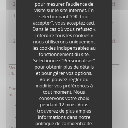
pour mesurer l’audience de
25 février 2026
mercredi
visite sur le site internet. En
15:00 - 17:00
Evénement - Médiations «
sélectionnant “OK, tout
La mode réinvente Maillol et
accepter”, vous acceptez ceci.
Dans le cas où vous refusez «
Picasso »
Interdire tous les cookies »
28 février 2026
samedi
nous utiliserons uniquement
les cookies indispensables au
15:00 - 17:00
Evénement - Médiations «
fonctionnement du site.
La mode réinvente Maillol et
Sélectionnez “Personnaliser”
Picasso »
pour obtenir plus de détails
Mercredis 25 février et 4 mars, samedis 21 et 28 février de
et pour gérer vos options.
15h à 17h
4 mars 2026
mercredi
Vous pouvez régler ou
modifier vos préférences à
Dans le cadre de l'exposition qui a lieu du 7 février au 7
15:00 - 17:00
Evénement - Médiations «
tout moment. Nous
mars aux Galeries Lafayette.
La mode réinvente Maillol et
conservons votre choix
Picasso »
pendant 12 mois. Vous
Lieu :
Galeries Lafayette, 1 Place de la Résistance,
trouverez de plus amples
66000 Perpignan
informations dans notre
Prix :
Entrée libre
politique de confidentialité.
En partenariat avec les Galeries Lafayette et le Lycée