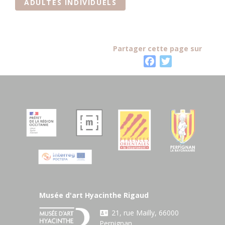
ADULTES INDIVIDUELS
Partager cette page sur
F
T
a
w
c
i
e
t
b
t
o
e
o
r
k
Musée d'art Hyacinthe Rigaud
21, rue Mailly, 66000
Perpignan