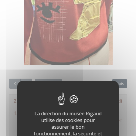
2026
Mois
Aujourd'hui
21 février 2026
samedi
15:00 - 17:00
Evénement - Médiations «
La direction du musée Rigaud
utilise des cookies pour
La mode réinvente Maillol et
assurer le bon
Picasso »
fonctionnement, la sécurité et