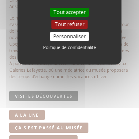
Aristide Maillol !
Tout accepter
Le musée, le Lycée Maillol et les Galeries Lafayette
Tout refuser
s’associent pour valoriser le travail de la filière mode autour
de l’exposition
Maillol–Picasso. Défier l’idéal classique
. En
Personnaliser
novembre 2025, les étudiants ont créé, lors d'un challenge
Upcycling, vestes et blousons à partir de blouses rouges de
Politique de confidentialité
travail, réinterprétant les formes, volumes et lignes héritées
des maîtres du XXᵉ siècle.
À partir du 7 février, leurs réalisations sont présentées aux
Galeries Lafayette, où une médiatrice du musée proposera
des temps d’échange durant les vacances d’hiver.
VISITES DÉCOUVERTES
A LA UNE
ÇA S‘EST PASSÉ AU MUSÉE