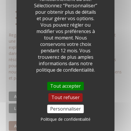
Sélectionnez “Personnaliser”
pour obtenir plus de détails
Dès 12 ans
et pour gérer vos options.
Durée : 1h00
Tarif : 25 €
Vous pouvez régler ou
modifier vos préférences à
Regarder, ressentir, goûter : une médiatrice du musée et
tout moment. Nous
une conseillère en nutrition d’EETHOS vous invitent à
conservons votre choix
explorer autrement un parcours d’œuvres sélectionnées
pendant 12 mois. Vous
dans la collection moderne. Chaque œuvre entre en
trouverez de plus amples
résonance avec des produits locaux et de saison, choisis
informations dans notre
pour leurs textures, leurs teintes et ce qu'ils éveillent en
politique de confidentialité.
nous. Une dégustation inspirée de l’art pour éveiller les sens
et partager un moment unique.
Tout accepter
ATELIERS ET ACTIVITÉS
Tout refuser
Personnaliser
LE MUSÉE AUTREMENT
Politique de confidentialité
A LA UNE
ADULTES INDIVIDUELS