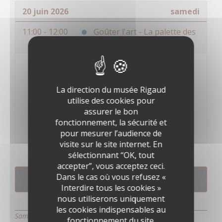
20 juin 2026
samedi
11:00 - 12:00
Goûter l'art - La palette des
saveurs
La direction du musée Rigaud
utilise des cookies pour
assurer le bon
fonctionnement, la sécurité et
pour mesurer l’audience de
visite sur le site internet. En
sélectionnant “OK, tout
accepter”, vous acceptez ceci.
Dans le cas où vous refusez «
RÉSERVATION
Interdire tous les cookies »
nous utiliserons uniquement
les cookies indispensables au
Samedi 20 juin à 11h00
fonctionnement du site.