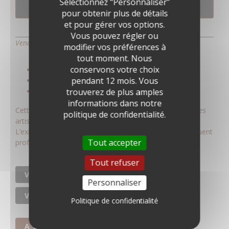
Sélectionnez “Personnaliser”
RÉSERVATION
pour obtenir plus de détails
et pour gérer vos options.
Vous pouvez régler ou
Vendredi 19 juin à 12h15
modifier vos préférences à
tout moment. Nous
conservons votre choix
Dès 10 ans
pendant 12 mois. Vous
Durée : environ 20 minutes
Tarif : entrée sans supplément
trouverez de plus amples
informations dans notre
Cette visite explore l’impact de la guerre d’Espagne sur les
politique de confidentialité.
artistes catalans du XXᵉ siècle.
L’exil, la Retirada et la fin de l’autonomie catalane marquent
Tout accepter
profondément leurs œuvres.
Tout refuser
VISITES DE L'EXPOSITION
Personnaliser
VISITES DÉCOUVERTES
Politique de confidentialité
A LA UNE
ADULTES INDIVIDUELS