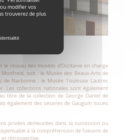
ez “Personnaliser”
 ou modifier vos
s trouverez de plus
identialité
 le réseau des musées d’Occitanie en charge
 Monfreid, soit : le Musée des Beaux-Arts de
es de Narbonne ; le Musée Toulouse Lautrec
er. Les collections nationales sont également
u titre de la collection de George Daniel de
ais également des oeuvres de Gauguin issues
ions privées demeurées dans la succession ou
dispensable à la compréhension de l’oeuvre de
et rétrospective.