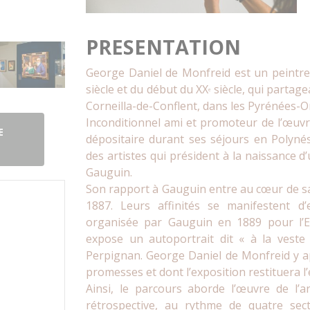
PRESENTATION
George Daniel de Monfreid est un peintre
siècle et du début du XX
siècle, qui partage
e
Corneilla-de-Conflent, dans les Pyrénées-Or
Inconditionnel ami et promoteur de l’œuvre
E
dépositaire durant ses séjours en Polynés
des artistes qui président à la naissance d
Gauguin.
Son rapport à Gauguin entre au cœur de sa 
1887. Leurs affinités se manifestent d’e
organisée par Gauguin en 1889 pour l’Ex
expose un autoportrait dit « à la veste
Perpignan. George Daniel de Monfreid y app
promesses et dont l’exposition restituera l
Ainsi, le parcours aborde l’œuvre de l’
rétrospective, au rythme de quatre sec