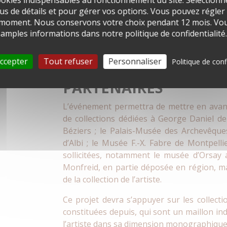
okies indispensables au fonctionnement du site. Sélectionn
us de détails et pour gérer vos options. Vous pouvez régler
 moment. Nous conservons votre choix pendant 12 mois. Vou
amples informations dans notre politique de confidentialité.
ccepter
Tout refuser
Personnaliser
Politique de conf
PARTENAIRES
L’événement permettra de mettre en avant
de collections dédiées à George Daniel de
Béziers ; le Palais-Musée des Archevêqu
d’Albi ; le Musée F.-X. Fabre de Montpelli
sollicitées, notamment le musée d’Orsay a
Monfreid, en partie déposée en région, m
de la collection de l’artiste.
Ce projet devra s’appuyer sur les collect
constituées depuis, qui sont un maillon in
l’artiste dans sa dimension monographique 