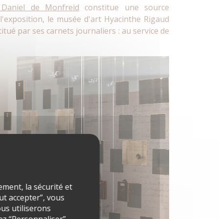
Daniel de Monfreid
constitue une source
l'exposition, le musée d'art Hyacinthe Rigaud
tué par ses carnets journaliers : au service de
ment, la sécurité et
out accepter”, vous
ous utiliserons