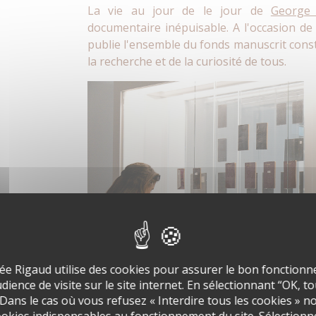
La vie au jour de le jour de
George 
documentaire inépuisable. A l'occasion de 
publie l'ensemble du fonds manuscrit consti
la recherche et de la curiosité de tous.
ée Rigaud utilise des cookies pour assurer le bon fonctionne
ience de visite sur le site internet. En sélectionnant “OK, t
 Dans le cas où vous refusez « Interdire tous les cookies » n