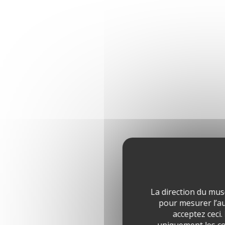
La direction du mus
pour mesurer l’aud
acceptez ceci.